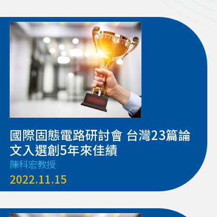
國際固態電路研討會 台灣23篇論
文入選創5年來佳績
陳科宏教授
2022.11.15